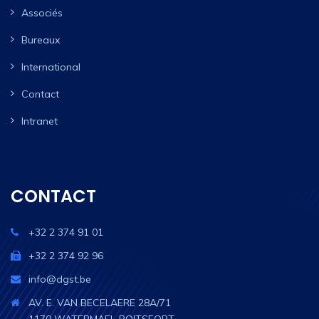
Associés
Bureaux
International
Contact
Intranet
CONTACT
+32 2 374 91 01
+32 2 374 92 96
info@dgst.be
AV. E. VAN BECELAERE 28A/71
1170 WATERMAEL-BOITSFORT